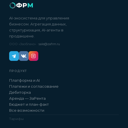
ФР
М
AI-экосистема для управления
бизнесом. Агрегация данных,
структуризация, AI-агенты в
продакшене.
ООО «Заоблако» ·
sale@zafrm.ru
ПРОДУКТ
Платформа и AI
Платежи и согласование
Дебиторка
Аренда — ЗаРента
Бюджет и план-факт
Все возможности
Тарифы