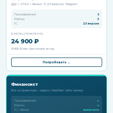
ДДС + ОПиУ + Баланс. 1С (23 версии). Telegram.
Пользователей
3
Юрлиц
2
1С
23 версии
В МЕСЯЦ (ПОМЕСЯЧНО)
24 900 ₽
19 900 ₽/мес при оплате за год
Попробовать →
Финансист
Всё из Директора + задачи, HelpDesk, тайм-трекер.
Пользователей
∞
Юрлиц
∞
1С + банки
включено