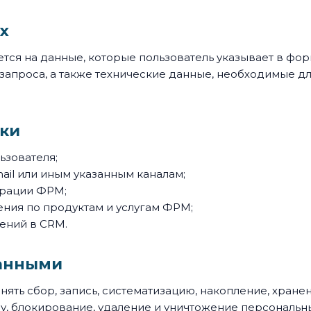
х
ся на данные, которые пользователь указывает в форме
 запроса, а также технические данные, необходимые дл
тки
ьзователя;
mail или иным указанным каналам;
рации ФРМ;
ния по продуктам и услугам ФРМ;
ений в CRM.
данными
ять сбор, запись, систематизацию, накопление, хранен
у, блокирование, удаление и уничтожение персональн