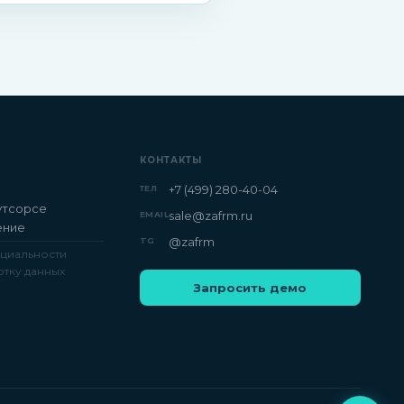
КОНТАКТЫ
+7 (499) 280-40-04
ТЕЛ
утсорсе
sale@zafrm.ru
EMAIL
ение
@zafrm
TG
циальности
тку данных
Запросить демо