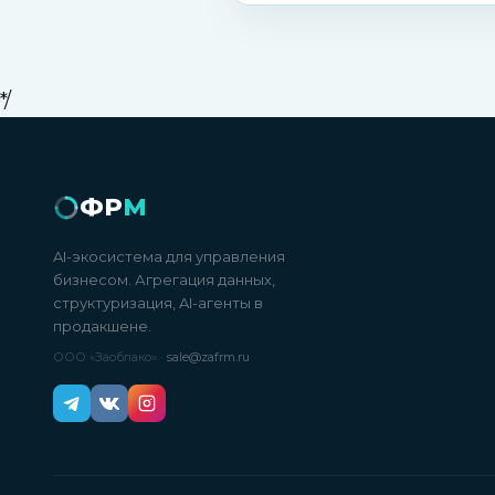
*/
ФР
М
AI-экосистема для управления
бизнесом. Агрегация данных,
структуризация, AI-агенты в
продакшене.
ООО «Заоблако» ·
sale@zafrm.ru