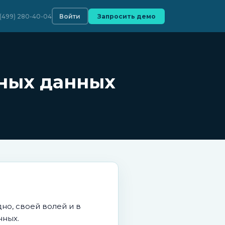
 (499) 280-40-04
Войти
Запросить демо
ьных данных
дно, своей волей и в
нных.