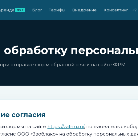
Аренда
Блог
Тарифы
Внедрение
Консалтинг
+7
HOT
а обработку персонал
 при отправке форм обратной связи на сайте ФРМ.
ние согласия
ки формы на сайте
https://zafrm.ru/
, пользователь свобо
гласие ООО «Заоблако» на обработку персональных да