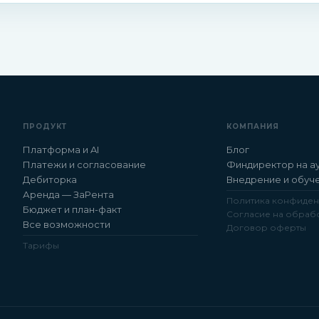
ПРОДУКТ
КОМПАНИЯ
Платформа и AI
Блог
Платежи и согласование
Финдиректор на а
Дебиторка
Внедрение и обуч
Аренда — ЗаРента
Политика конфиден
Бюджет и план-факт
Согласие на обрабо
Все возможности
Договор оферты
Тарифы