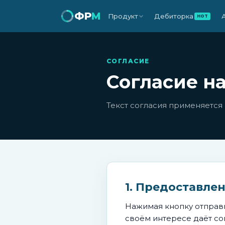
ФР
М
Продукт
Дебиторка
HOT
СОГЛАСИЕ
Согласие н
Текст согласия применяется
1. Предоставле
Нажимая кнопку отправ
своём интересе даёт со