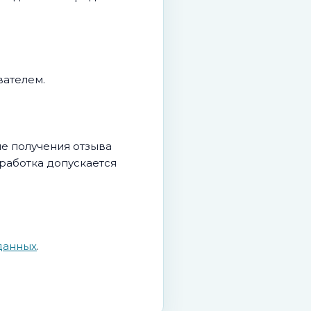
вателем.
ле получения отзыва
работка допускается
данных
.