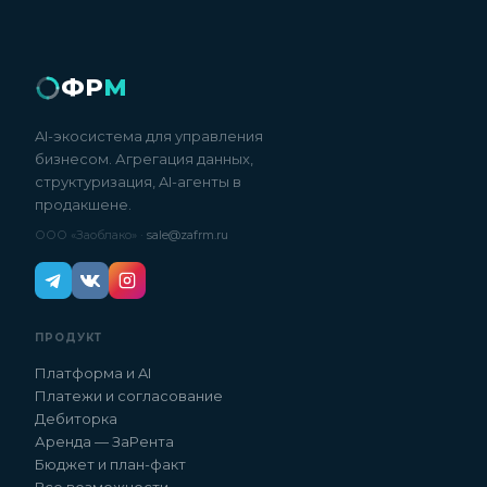
ФР
М
AI-экосистема для управления
бизнесом. Агрегация данных,
структуризация, AI-агенты в
продакшене.
ООО «Заоблако» ·
sale@zafrm.ru
ПРОДУКТ
Платформа и AI
Платежи и согласование
Дебиторка
Аренда — ЗаРента
Бюджет и план-факт