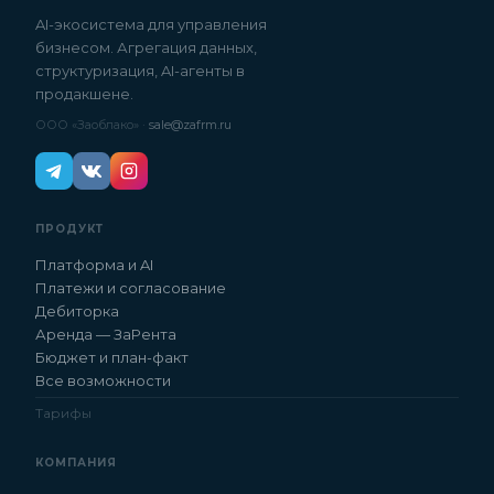
AI-экосистема для управления
бизнесом. Агрегация данных,
структуризация, AI-агенты в
продакшене.
ООО «Заоблако» ·
sale@zafrm.ru
ПРОДУКТ
Платформа и AI
Платежи и согласование
Дебиторка
Аренда — ЗаРента
Бюджет и план-факт
Все возможности
Тарифы
КОМПАНИЯ