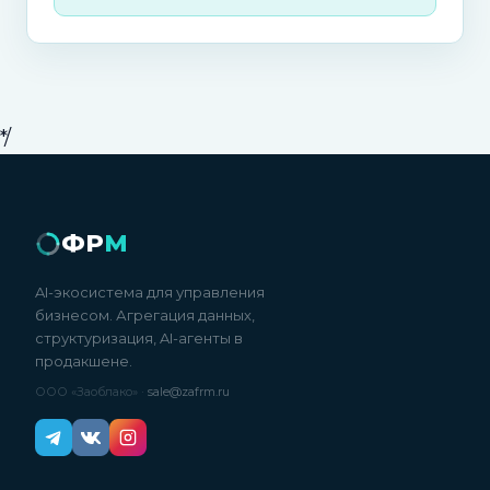
*/
ФР
М
AI-экосистема для управления
бизнесом. Агрегация данных,
структуризация, AI-агенты в
продакшене.
ООО «Заоблако» ·
sale@zafrm.ru