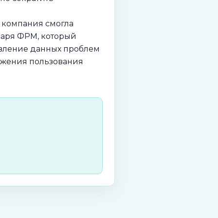
 компания смогла
даря ФРМ, который
авление данных проблем
олжения пользования