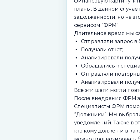
финансовую картину. Ино
планы. В данном случае
задолженности, но на э
сервисом “ФРМ”.
Длительное время мы с
Отправляли запрос в 
Получали отчет;
Анализировали полу
Обращались к специал
Отправляли повторный
Анализировали получ
Все эти шаги могли повт
После внедрения ФРМ э
Специалисты ФРМ помогл
“Должники”. Мы выбрали
уведомлений. Также в э
кто кому должен и в как
можно прогнозировать б