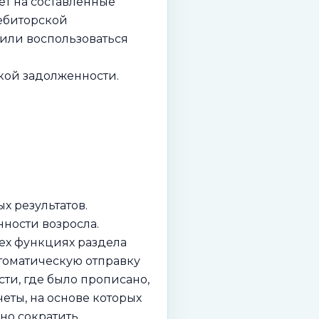
ет на составленные
дебиторской
шили воспользоваться
кой задолженности.
х результатов.
ности возросла.
ех функциях раздела
томатическую отправку
ти, где было прописано,
еты, на основе которых
но сократить