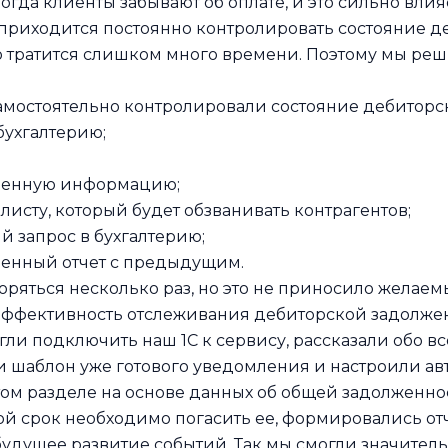
гда клиенты забывают об оплате, и это сильно влия
 приходится постоянно контролировать состояние 
то тратится слишком много времени. Поэтому мы ре
амостоятельно контролировали состояние дебиторс
бухгалтерию;
ченную информацию;
исту, который будет обзванивать контрагентов;
 запрос в бухгалтерию;
енный отчет с предыдущим.
оряться несколько раз, но это не приносило желаемы
ффективность отслеживания дебиторской задолжен
и подключить наш 1С к сервису, рассказали обо вс
 шаблон уже готового уведомления и настроили ав
том разделе на основе данных об общей задолженнос
ой срок необходимо погасить ее, формировались отч
удущее развитие событий. Так мы смогли значитель