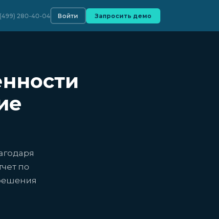
 (499) 280-40-04
Войти
Запросить демо
енности
ие
лагодаря
чет по
 решения